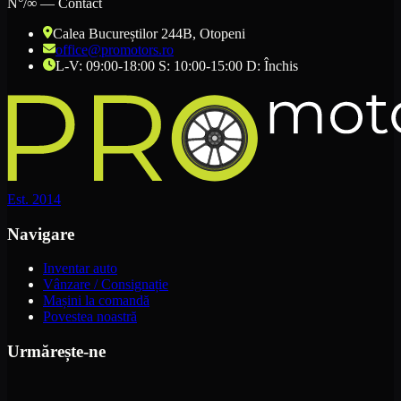
N°/∞ — Contact
Calea Bucureștilor 244B
, Otopeni
office@promotors.ro
L-V: 09:00-18:00 S: 10:00-15:00 D: Închis
Est. 2014
Navigare
Inventar auto
Vânzare / Consignație
Mașini la comandă
Povestea noastră
Urmărește-ne