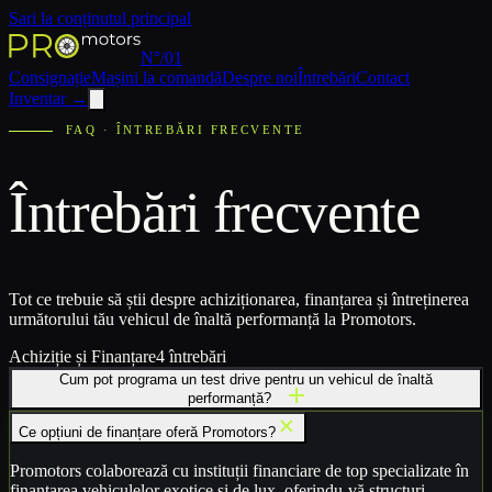
Sari la conținutul principal
N°/01
Consignație
Mașini la comandă
Despre noi
Întrebări
Contact
Inventar
→
FAQ · ÎNTREBĂRI FRECVENTE
Întrebări frecvente
Tot ce trebuie să știi despre achiziționarea, finanțarea și întreținerea
următorului tău vehicul de înaltă performanță la Promotors.
Achiziție și Finanțare
4
întrebări
Cum pot programa un test drive pentru un vehicul de înaltă
performanță?
Ce opțiuni de finanțare oferă Promotors?
Promotors colaborează cu instituții financiare de top specializate în
finanțarea vehiculelor exotice și de lux, oferindu-vă structuri