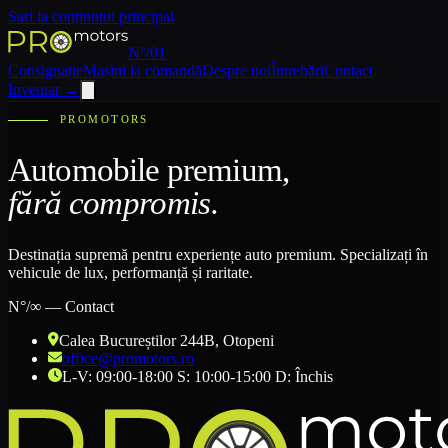
Sari la conținutul principal
N°/01
Consignație
Mașini la comandă
Despre noi
Întrebări
Contact
Inventar
→
PROMOTORS
Automobile premium,
fără compromis.
Destinația supremă pentru experiențe auto premium. Specializați în
vehicule de lux, performanță și raritate.
N°/∞ — Contact
Calea Bucureștilor 244B
, Otopeni
office@promotors.ro
L-V: 09:00-18:00 S: 10:00-15:00 D: Închis