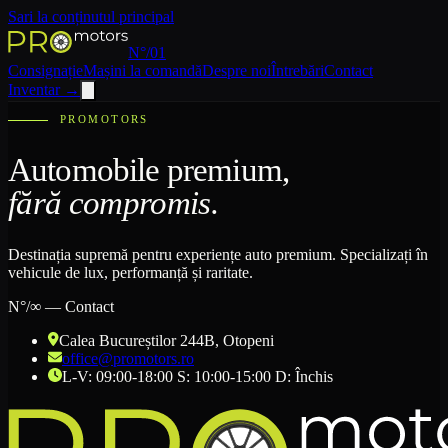
Sari la conținutul principal
N°/01
Consignație
Mașini la comandă
Despre noi
Întrebări
Contact
Inventar
→
PROMOTORS
Automobile premium,
fără compromis.
Destinația supremă pentru experiențe auto premium. Specializați în
vehicule de lux, performanță și raritate.
N°/∞ — Contact
Calea Bucureștilor 244B
, Otopeni
office@promotors.ro
L-V: 09:00-18:00 S: 10:00-15:00 D: Închis